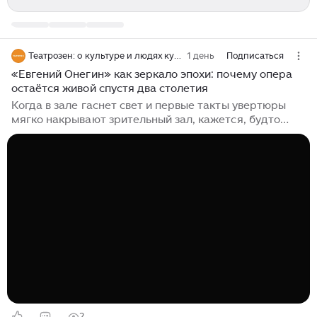
Театрозен: о культуре и людях культуры
1 день
Подписаться
«Евгений Онегин» как зеркало эпохи: почему опера
остаётся живой спустя два столетия
Когда в зале гаснет свет и первые такты увертюры
мягко накрывают зрительный зал, кажется, будто
время делает едва уловимый шаг назад. Не в
музейную витрину, не в пыльный архив, а в живую
ткань эпохи, где чувства не прячут за парадными
фасадами, а говорят прямо, пусть и шёпотом. Именно
так звучит «Евгений Онегин» Петра Ильича
Чайковского, опера, которая, вопреки всем законам
сценической моды, не стареет. Она не просто
держится в репертуаре, она дышит, откликается,
заставляет зрителя узнавать в героях себя...
2