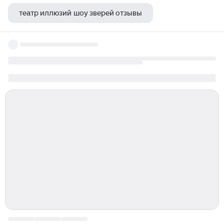
театр иллюзий шоу зверей отзывы
сказка о глупом мышонке театр марионеток