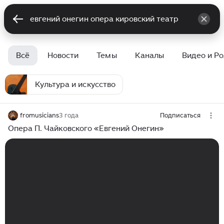
Всё
Новости
Темы
Каналы
Видео и Р
Культура и искусство
fromusicians
3 года
Подписаться
Опера П. Чайковского «Евгений Онегин»