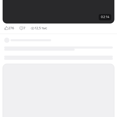
02:14
276
7
12,5 тыс