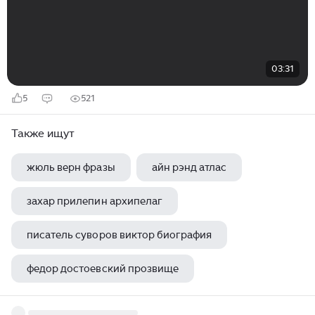
03:31
5
521
Также ищут
жюль верн фразы
айн рэнд атлас
захар прилепин архипелаг
писатель суворов виктор биография
федор достоевский прозвище