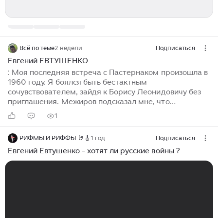
Всё по теме
2 недели
Подписаться
Евгений ЕВТУШЕНКО
: Моя последняя встреча с Пастернаком произошла в
1960 году. Я боялся быть бестактным
сочувствователем, зайдя к Борису Леонидовичу без
приглашения. Межиров подсказал мне, что
Пастернак, наверно, появится на концерте
1
Станислава Нейгауза. Мы поехали в консерваторию и
действительно увидели Пастернака в фойе. Он
РИФМЫ И РИФФЫ 🤘🎸
1 год
Подписаться
заметил нас издалека, все понял, сам подошел и,
стараясь быть как всегда веселым, сразу обогрел
Евгений Евтушенко - хотят ли русские войны ?
добрыми словами, какими-то незаслуженными
комплиментами, цитатами из нас, и пригласил. Я
вскоре приехал к нему на дачу. Из Пастернака по-
прежнему исходил свет, но теперь уже не утренний, а
какой-то вечерний: «А знаете, — сказал он, — у меня
только что были Ваня и Юра...