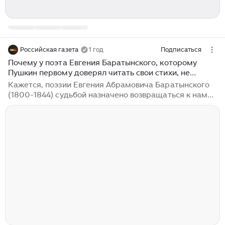
Российская газета
1 год
Подписаться
Почему у поэта Евгения Баратынского, которому
Пушкин первому доверял читать свои стихи, не
сложилось с популярностью
Кажется, поэзии Евгения Абрамовича Баратынского
(1800-1844) судьбой назначено возвращаться к нам
каждые полвека, чтобы потом о ней опять забывали.
Поэт "не для всех", не народный и уж точно не
массовый, он близок неширокому кругу ценителей
поэзии своим "лица необщим выраженьем". Вообще с
популярностью у Баратынского как-то не сложилось.
Хотя он был одним из самых известных поэтов
пушкинского круга и близким другом самого
Пушкина. Именно ему Пушкин доверял первому
читать свои сочинения. "Баратынский...