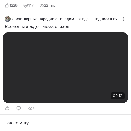
1229
117
22 тыс
Стихотворные пародии от Владимира Буева
3 года
Подписаться
Вселенная ждёт моих стихов
02:12
6
Также ищут