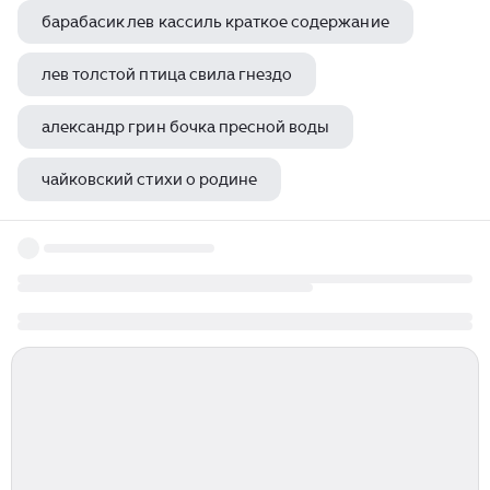
барабасик лев кассиль краткое содержание
лев толстой птица свила гнездо
александр грин бочка пресной воды
чайковский стихи о родине
лермонтов михаил юрьевич портретный очерк