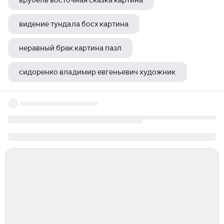
врубель восточная сказка картина
видение тундала босх картина
неравный брак картина пазл
сидоренко владимир евгеньевич художник
васильев владимир художник картины