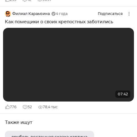
Филиал Карамзина
4 года
Подписаться
Как помещики о своих крепостных заботились
07:42
776
52
78,4 тыс
Также ищут