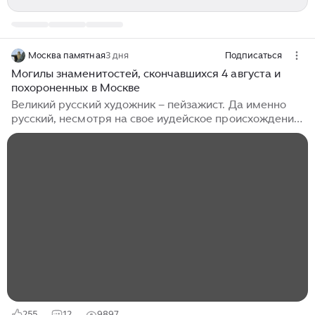
Москва памятная
3 дня
Подписаться
Могилы знаменитостей, скончавшихся 4 августа и
похороненных в Москве
Великий русский художник – пейзажист. Да именно
русский, несмотря на свое иудейское происхождение,
потому что в своих картинах как никто сумел
отобразить красоту русской природы. Учился в
Московском училище живописи, ваяния и зодчества у
знаменитых художников Перова, Саврасова и
Поленова. В 1879 году, Павел Михайлович Третьяков
купил картину молодого художника «Осенний день.
Сокольники» пробудив тем самым интерес к
начинающему живописцу у широкой публики. В 1888–
1890 годах работал в тихом волжском...
255
12
9897