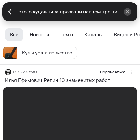
Всё
Новости
Темы
Каналы
Видео и Р
Культура и искусство
ТОСКА
4 года
Подписаться
Илья Ефимович Репин 10 знаменитых работ