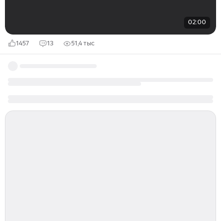
02:00
1457
13
51,4 тыс