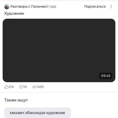
Разговоры с Палычем
3 года
Подписаться
Художник
09:43
214
16
1495
Также ищут
михаил эбаноидзе художник