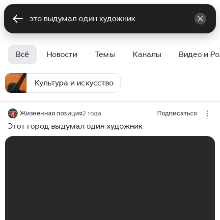
Всё
Новости
Темы
Каналы
Видео и Р
Культура и искусство
Жизненная позиция
2 года
Подписаться
Этот город выдумал один художник