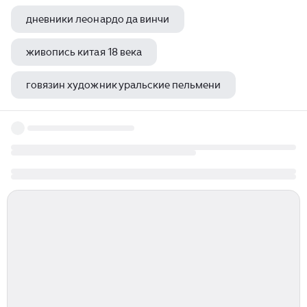
дневники леонардо да винчи
живопись китая 18 века
говязин художник уральские пельмени
п сезанн картины постимпрессионизм