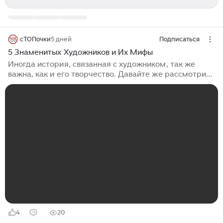
сТОПочки
5 дней
Подписаться
5 Знаменитых Художников и Их Мифы
Иногда история, связанная с художником, так же
важна, как и его творчество. Давайте же рассмотрим
пятёрку художников и мифы, с ними связанные. Хотя
многие и считают миф вымыслом, это не всегда так.
На самом деле, мифы могут иметь, а могут и не
иметь под собой определённой основы. Согласно
одному из определений, предложенных словарём
«Merriam-Webster», миф – это «распространённое
поверье, сложившееся вокруг чего-либо или кого-
либо». Искусство зачастую изображает именно
мифические сюжеты, но как быть...
4
20