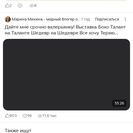
2
8
Марина Михина - модный блогер о стиле без комплексов и табу!
1 год
Подписаться
Дайте мне срочно валерьянку! Выставка Бохо Талант
на Таланте Шедевр на Шедевре Все хочу Теряю
контроль
55:26
903
59
11,6 тыс
Также ищут