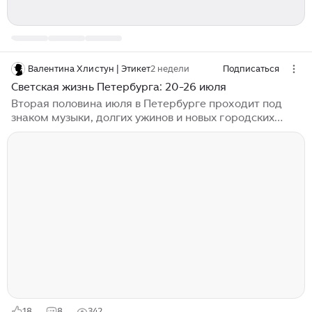
Валентина Хлистун | Этикет
2 недели
Подписаться
Светская жизнь Петербурга: 20-26 июля
Вторая половина июля в Петербурге проходит под
знаком музыки, долгих ужинов и новых городских
адресов. Джаз выходит из концертных залов на
площади и в парки, театральные гастроли
возвращают на сцену любимые постановки, а
старинные особняки вновь становятся местом для
лекций, танцев и камерных салонов. Между
событиями вполне можно успеть на французское
кино, итальянскую вечеринку, завтрак из печи или
прогулку к Финскому заливу. Неделя обещает быть
насыщенной, но не суетливой, именно такой, какой и
должен быть Петербург в разгар лета...
18
8
342