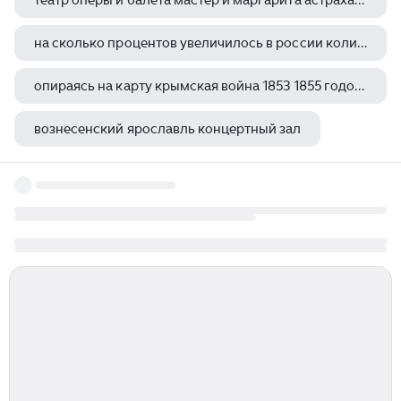
театр оперы и балета мастер и маргарита астрахань
на сколько процентов увеличилось в россии количество детских театров
опираясь на карту крымская война 1853 1855 годов определите театры военных действий
вознесенский ярославль концертный зал
мужской хор барнаульской филармонии