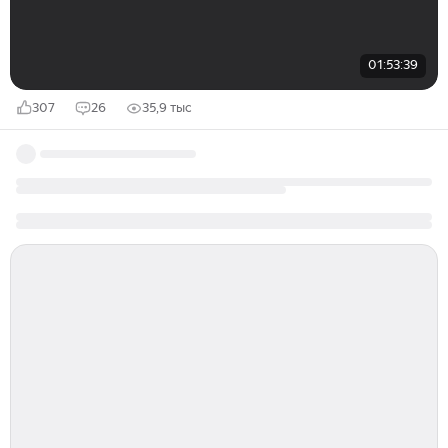
01:53:39
307
26
35,9 тыс