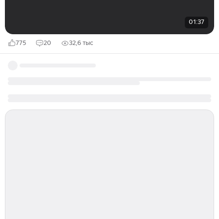
01:37
775
20
32,6 тыс