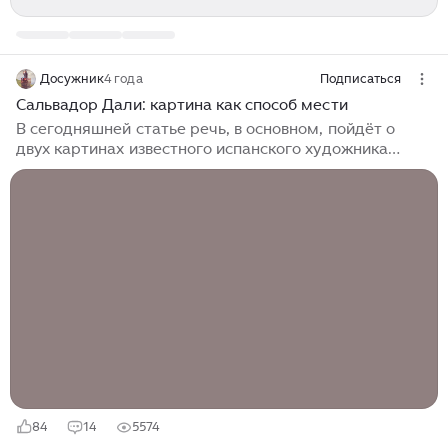
Досужник
4 года
Подписаться
Сальвадор Дали: картина как способ мести
В сегодняшней статье речь, в основном, пойдёт о
двух картинах известного испанского художника
Сальвадора Дали, разделённых почти 30-летним
временным отрезком. Есть ли между ними связь, и
если она обнаруживается, то насколько очевидна –
решать вам. Здесь же только версии. Картина
«Девушка у окна» (другое название – «Фигура у
окна») была написана Дали в 1925 году во время
учёбы в Королевской Академии изящных искусств. Мы
видим девушку, стоящую у окна. Лица от нас скрыто,
а взгляд устремлён на бухту в Кадакесе, где
семейство Дали обычно проводило летние месяцы...
84
14
5574