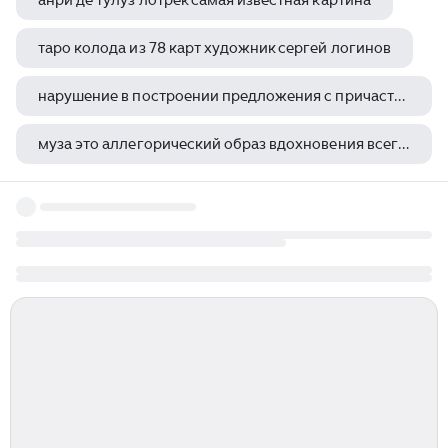
анри де тулуз лотрек самая известная картина
таро колода из 78 карт художник сергей логинов
нарушение в построении предложения с причастным оборотом картина ватто капризница
муза это аллегорический образ вдохновения всего что побуждает художника к творчеству
верно ли утверждение что деятели искусств во все времена создавали идеализированные образы вождей