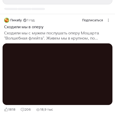
Пикабу
1 год
Подписаться
Сходили мы в оперу
Сходили мы с мужем послушать оперу Моцарта
"Волшебная флейта". Живем мы в крупном, по
английским меркам, городе - в Ньюкасле, и театр
здесь неплохой. Почему мужу в оперу захотелось не
могу сказать, но с моей стороны возражений не было.
Правда, сюжет я не помнила совершенно. В памяти
сохранились лишь арии Царицы Ночи. По этой
причине я перед посещением театра в гугле сюжет
почитала. На мой взгляд, товарищ, что писал
либретто на музыку Моцарта сильно укурившимся
был. Сплошные аллегории и символизм...
1818
206
18,9 тыс