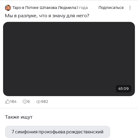
Таро в Потоке Шпакова Людмила
3 года
Подписаться
Мы в разлуке, что я значу для него?
45:09
184
6
982
Также ищут
7 симфония прокофьева рождественский