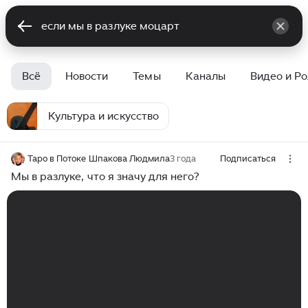
Всё
Новости
Темы
Каналы
Видео и Р
Культура и искусство
Таро в Потоке Шпакова Людмила
3 года
Подписаться
Мы в разлуке, что я значу для него?