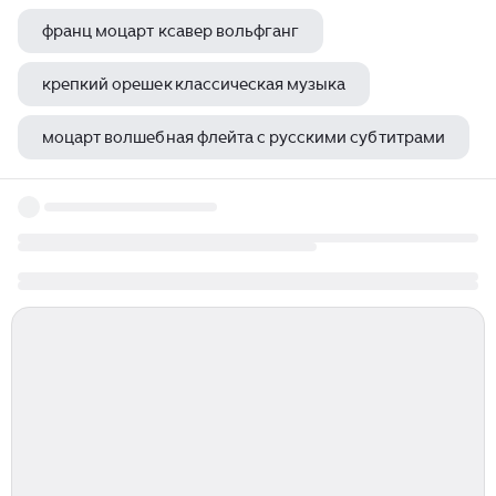
франц моцарт ксавер вольфганг
крепкий орешек классическая музыка
моцарт волшебная флейта с русскими субтитрами
айне кляйне нахт мюзик моцарт