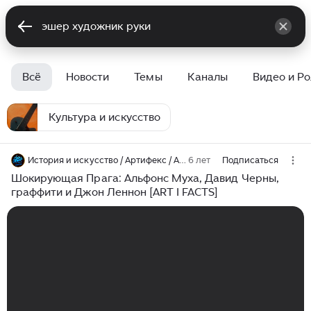
Всё
Новости
Темы
Каналы
Видео и Р
Культура и искусство
История и искусство / Артифекс / ARTIFEX.RU
6 лет
Подписаться
Шокирующая Прага: Альфонс Муха, Давид Черны,
граффити и Джон Леннон [ART I FACTS]