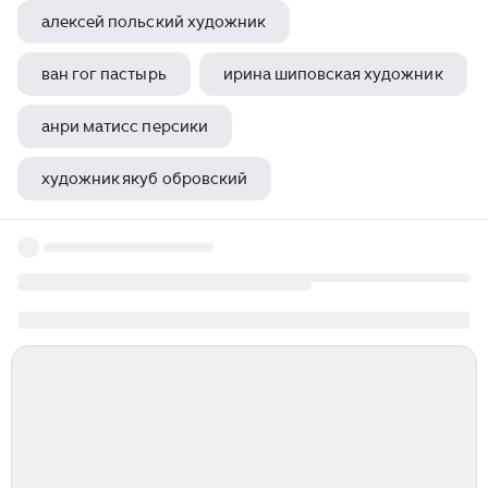
алексей польский художник
ван гог пастырь
ирина шиповская художник
анри матисс персики
художник якуб обровский