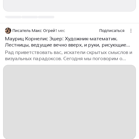
Писатель Макс Огрей
1 мес
Подписаться
Мауриц Корнелис Эшер: Художник-математик.
Лестницы, ведущие вечно вверх, и руки, рисующие
сами себя.
Рад приветствовать вас, искатели скрытых смыслов и
визуальных парадоксов. Сегодня мы поговорим о
человеке, который научился рисовать бесконечность.
В истории искусства было множество бунтарей. Одни
нарушали правила композиции, другие шокировали
публику откровенными сюжетами, третьи заливали
холсты краской. Но нидерландский график Мауриц
Корнелис Эшер выбрал совершенно иной путь. Он не
пытался эпатировать зрителя. Он просто взял законы
евклидовой геометрии, гравитации и перспективы —
и вывернул их...