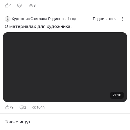
4
8
Художник Светлана Родионова
1 год
Подписаться
О материалах для художника.
21:18
79
2
1644
Также ищут