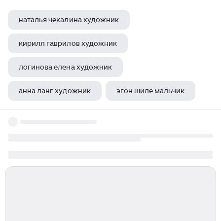
наталья чекалина художник
кирилл гаврилов художник
логинова елена художник
анна ланг художник
эгон шиле мальчик