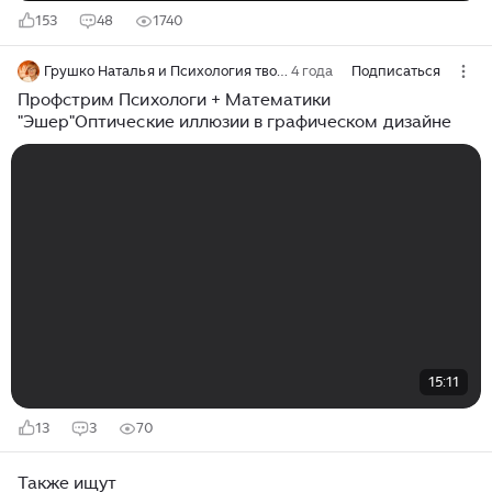
153
48
1740
Грушко Наталья и Психология творчества
4 года
Подписаться
Профстрим Психологи + Математики
"Эшер"Оптические иллюзии в графическом дизайне
15:11
13
3
70
Также ищут