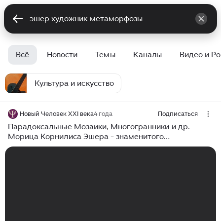
Всё
Новости
Темы
Каналы
Видео и Р
Культура и искусство
Новый Человек XXI века
4 года
Подписаться
Парадоксальные Мозаики, Многогранники и др.
Морица Корнилиса Эшера - знаменитого
нидерландского художника-графика