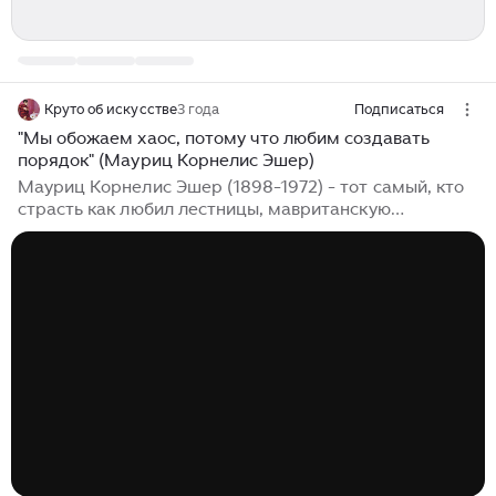
Круто об искусстве
3 года
Подписаться
"Мы обожаем хаос, потому что любим создавать
порядок" (Мауриц Корнелис Эшер)
Мауриц Корнелис Эшер (1898-1972) - тот самый, кто
страсть как любил лестницы, мавританскую
архитектуру Альгамбры (с ее затейливым, ажурным
геометрическим орнаментом; Гранада, Испания,
которую художник посещал дважды - в 1922 и 1936
годах), математику, платоновы твердые тела,
Пармиджанино, Пиранези, сложносочиненную
симметрию и хитросплетенные, вывернутые
наизнанку, неевклидовые пространства, потому что
его параллельные прямые спокойно могут
пересекаться. Эшер в совершенстве владел
различными видами перспектив и их искривлений...