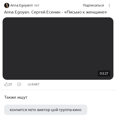
Anna Egoyan
8 лет
Подписаться
Anna Egoyan. Сергей Есенин - «Письмо к женщине»
03:27
25
6487
Также ищут
кончится лето виктор цой группа кино