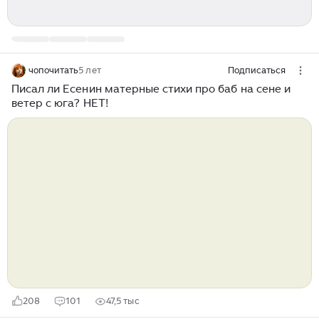
чопочитать
5 лет
Подписаться
Писал ли Есенин матерные стихи про баб на сене и
ветер с юга? НЕТ!
208
101
47,5 тыс