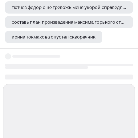
тютчев федор о не тревожь меня укорой справедливой
составь план произведения максима горького старуха изергиль расположив пункты в правильном порядке
ирина токмакова опустел скворечник
моей звезде и полной тишине уолт уитмен