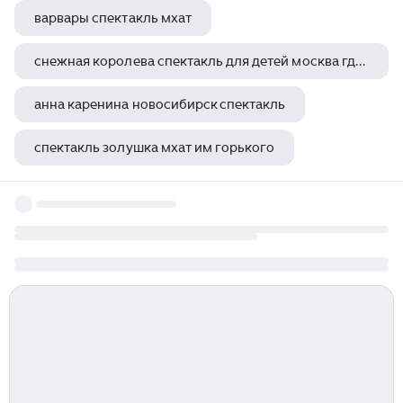
варвары спектакль мхат
снежная королева спектакль для детей москва где идет
анна каренина новосибирск спектакль
спектакль золушка мхат им горького
документ для посещения спектакля