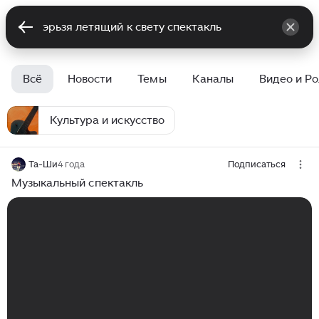
Всё
Новости
Темы
Каналы
Видео и Р
Культура и искусство
Та-Ши
4 года
Подписаться
Музыкальный спектакль