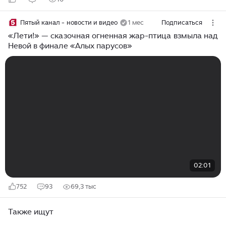
Пятый канал - новости и видео
1 мес
Подписаться
«Лети!» — сказочная огненная жар-птица взмыла над
Невой в финале «Алых парусов»
02:01
752
93
69,3 тыс
Также ищут