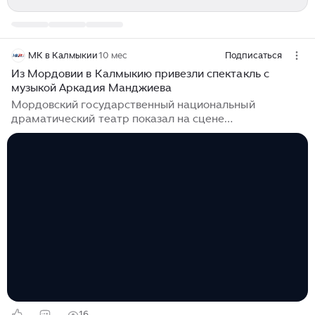
МК в Калмыкии
10 мес
Подписаться
Из Мордовии в Калмыкию привезли спектакль с
музыкой Аркадия Манджиева
Мордовский государственный национальный
драматический театр показал на сцене
Калмдрамтеатра им. Б. Басангова спектакль «Эрьзя.
Летящий к свету» по пьесе Валентины Мишаниной.
Показ состоялся в рамках межрегионального
фестиваля «МанджиевФЕСТ». Ранее постановка на
различных конкурсах была удостоена множества
наград...
16