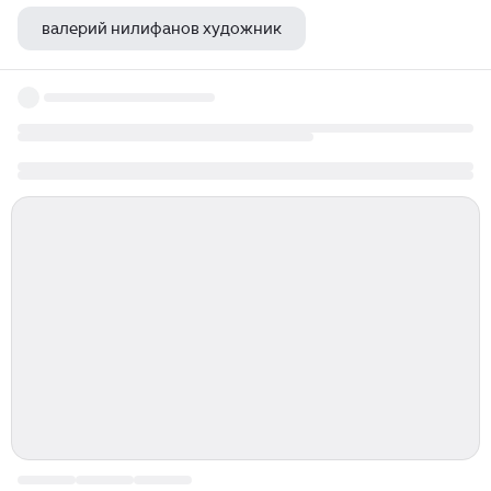
валерий нилифанов художник
илья чапаев художник