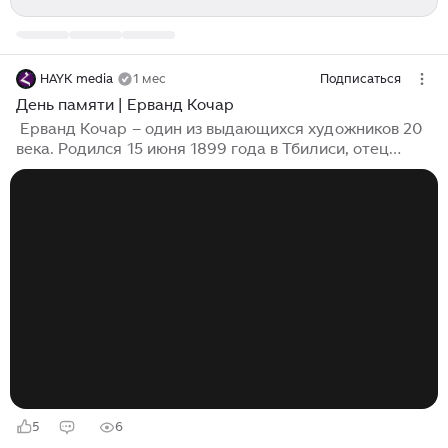
HAYK media
1 мес
Подписаться
День памяти | Ерванд Кочар
​​ Ерванд Кочар – один из выдающихся художников 20
века. Родился 15 июня 1899 года в Тбилиси, отец
выходец из Шуши. В 1906-18 годах учился в
Нерсисянновской семинарии, одновременно посещал
школу живописи и скульптуры при Кавказском
Обществе поощрения изящных искусств, в классе
Егише Тадевосяна. В 1918-19 годах обучался в
Государственных свободных художественных
мастерских в Москве, в классе Петра Кончаловского.
В 1921-36 годах жил в Париже. За 13 лет пребывания
за границей участвовал в многочисленных
выставках...
5
6