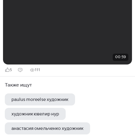
00:59
5
111
Также ищут
paulus moreelse художник
художник ювелир нур
анастасия омельченко художник