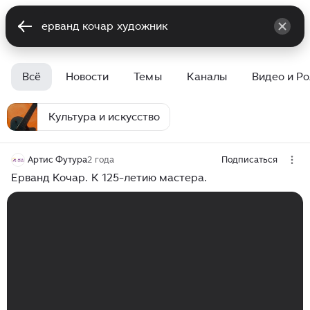
Всё
Новости
Темы
Каналы
Видео и Р
Культура и искусство
Артис Футура
2 года
Подписаться
Ерванд Кочар. К 125-летию мастера.