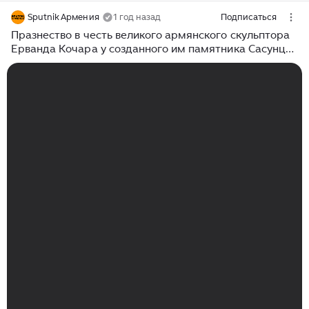
Sputnik Армения
1 год назад
Подписаться
Празнество в честь великого армянского скульптора
Ерванда Кочара у созданного им памятника Сасунци
Давид