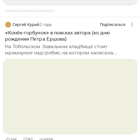
Сергей Курий
2 года
Подписаться
«Конёк-горбунок» в поисках автора (ко дню
рождения Петра Ершова)
На Тобольском Завальном кладбище стоит
мраморное надгробие, на котором написана
парадоксальная эпитафия: «Пётр Павлович Ершов,
автор народной сказки «Конёк-горбунок». Казалось
бы, как у «народной» сказки может быть «автор»?
Может Пётр Павлович просто записал народный
сюжет, как он сам не раз скромно замечал? Или его
«Конёк» ускакал обратно в народ уже после
написания? На этом вопросы о происхождении
знаменитой сказки не исчерпываются, ибо во второй
половине 1990-х годов по СМИ разошлась
сенсационная...
246
87
6516