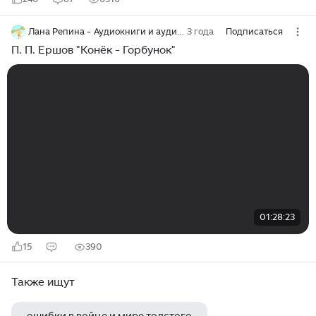
Лана Репина - Аудиокниги и аудиоучебники
3 года
Подписаться
П. П. Ершов "Конёк - Горбунок"
01:28:23
15
390
Также ищут