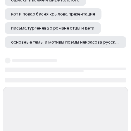
ошибки в войне и мире толстого
кот и повар басня крылова презентация
письма тургенева о романе отцы и дети
основные темы и мотивы поэмы некрасова русские женщины
рассказы о любви чехова бунина и куприна