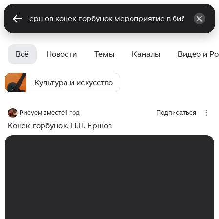
Всё
Новости
Темы
Каналы
Видео и Р
Культура и искусство
Рисуем вместе
1 год
Подписаться
Конек-горбунок. П.П. Ершов