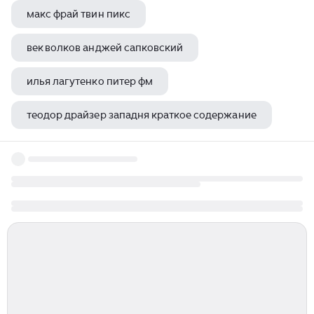
макс фрай твин пикс
век волков анджей сапковский
илья лагутенко питер фм
теодор драйзер западня краткое содержание
марк твен письма китайца