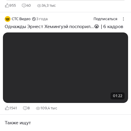
955
40
34,3 тыс
СТС Видео
3 года
Подписаться
Однажды Эрнест Хемингуэй поспорил...😭 | 6 кадров
01:22
1541
8
109,4 тыс
Также ищут