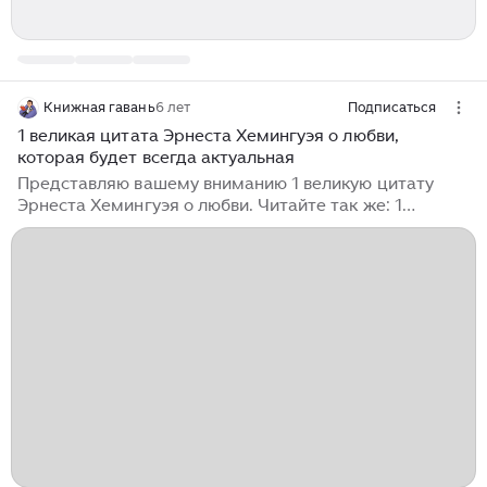
Книжная гавань
6 лет
Подписаться
1 великая цитата Эрнеста Хемингуэя о любви,
которая будет всегда актуальная
Представляю вашему вниманию 1 великую цитату
Эрнеста Хемингуэя о любви. Читайте так же: 1
великая цитата Сергея Есенина Расскажу немного
про Эрнеста Дата рождения: 21 июля 1899 года. Дата
смерти: 2 июля 1961 года. Эрнест Хемингуэй А теперь
цитата Эрнеста про любовь. "Когда любишь, хочется
что-то делать во имя любви...