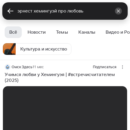
Всё
Новости
Темы
Каналы
Видео и Р
Культура и искусство
Омск Здесь
11 мес
Подписаться
Учимся любви у Хемингуэя | #встречисчитателем
(2025)