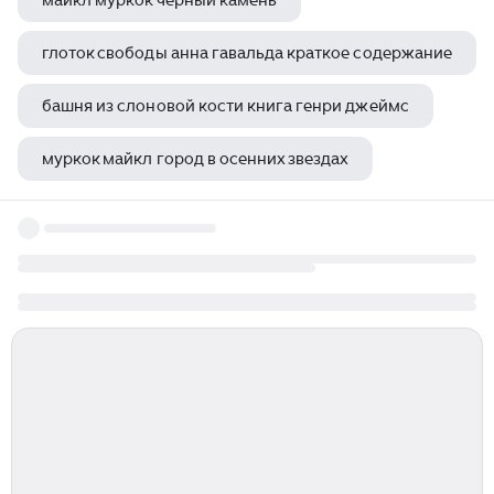
майкл муркок черный камень
глоток свободы анна гавальда краткое содержание
башня из слоновой кости книга генри джеймс
муркок майкл город в осенних звездах
каторга преступники влас михайлович дорошевич книга