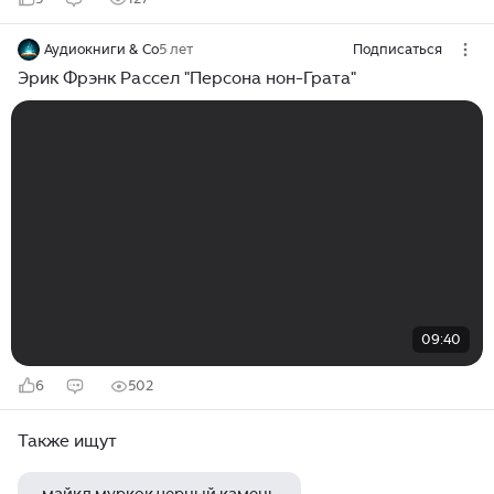
Аудиокниги & Co
5 лет
Подписаться
Эрик Фрэнк Рассел "Персона нон-Грата"
09:40
6
502
Также ищут