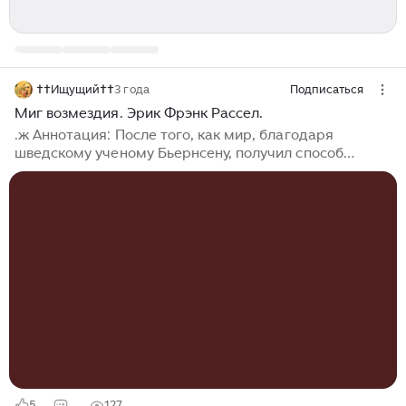
††Ищущий††
3 года
Подписаться
Миг возмездия. Эрик Фрэнк Рассел.
.ж Аннотация: После того, как мир, благодаря
шведскому ученому Бьернсену, получил способ
расширения границы человеческого зрения за
пределы инфракрасного диапазона, гении, стоявшие
у разгадки, стали один за другим покидать наш мир.
Умирает и Бьернсен, и те его друзья, кто знал об
открытии. Но нити, соединяющие странные явления,
слишком тонки, чтобы их можно было заметить сразу.
Новый, доселе неведомый мир оказался недобрым.
За зловещим барьером, создаваемым человеческим
ограниченным зрением, скрываются...
5
127