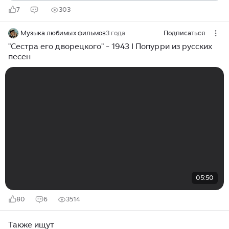
7
303
Музыка любимых фильмов
3 года
Подписаться
"Сестра его дворецкого" - 1943 I Попурри из русских
песен
05:50
80
6
3514
Также ищут