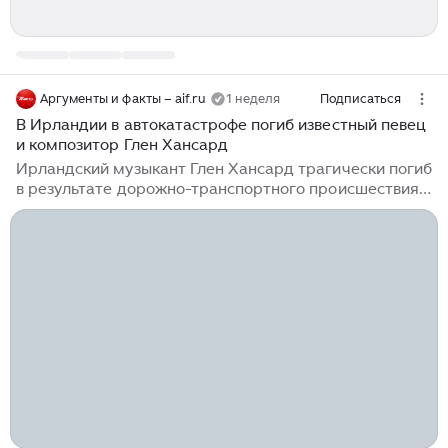
Аргументы и факты – aif.ru
1 неделя
Подписаться
В Ирландии в автокатастрофе погиб известный певец
и композитор Глен Хансард
Ирландский музыкант Глен Хансард трагически погиб
в результате дорожно-транспортного происшествия в
районе Лукан неподалеку от Дублина. Об этом
информирует местная радиостанция Newstalk.
Отмечается, что исполнитель ушел из жизни в
возрасте 56 лет. «Певец и автор песен разбился в
Лукане около Дублина рано утром», — отмечается в
сообщении вещателя. Хансард являлся
композитором и фронтменом ирландской рок-группы
The Frames, получившей широкую известность
благодаря таким композициям, как When Your Mind s
Made Up, Revelate и Seven Day Mile...