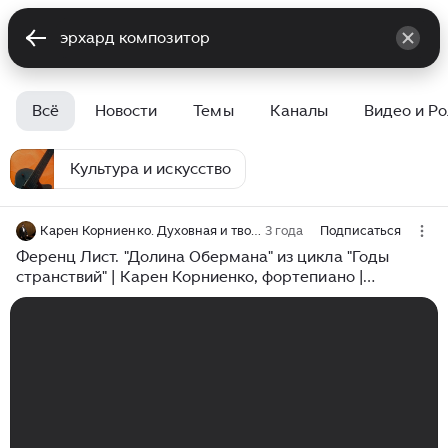
Всё
Новости
Темы
Каналы
Видео и Р
Культура и искусство
Карен Корниенко. Духовная и творческая жизнь
3 года
Подписаться
Ференц Лист. "Долина Обермана" из цикла "Годы
странствий" | Карен Корниенко, фортепиано |
архивная запись 1997 года