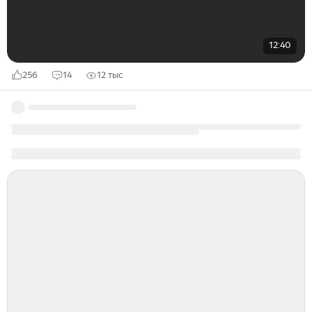
12:40
256
14
12 тыс