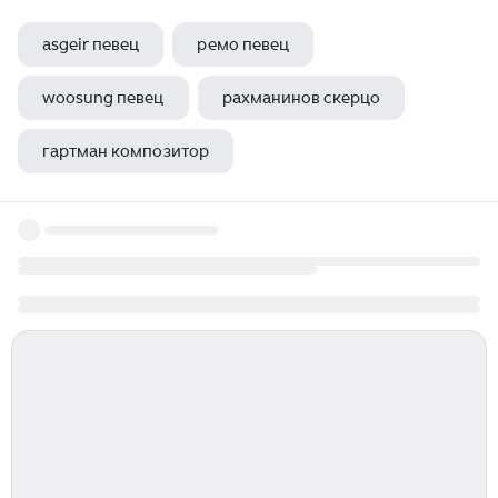
asgeir певец
ремо певец
woosung певец
рахманинов скерцо
гартман композитор