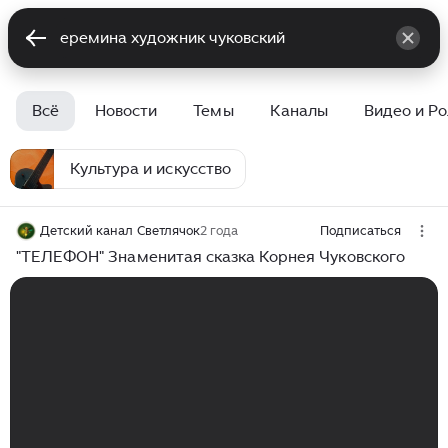
Всё
Новости
Темы
Каналы
Видео и Р
Культура и искусство
Детский канал Светлячок
2 года
Подписаться
"ТЕЛЕФОН" Знаменитая сказка Корнея Чуковского