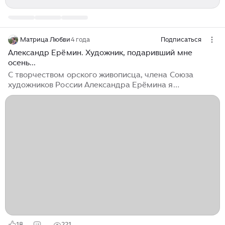
Матрица Любви
4 года
Подписаться
Александр Ерёмин. Художник, подаривший мне
осень...
С творчеством орского живописца, члена Союза
художников России Александра Ерёмина я
познакомилась в 2006 году. В нашем выставочном
зале проходила его персональная выставка "От Урала
до Сибири", на которой мастер представил на суд
ценителей живописи свои работы, написанные во
время теплоходного пленэр-тура по реке Оби. Это
касается картин, а с автором их я встретилась
впервые раньше - на открытии экспозиции другого
живописца г. Орска - И.В. Усманова, где А.М. Ерёмин
присутствовал не только как коллега художника по
творчеству, но и в качестве председателя орского
отделения СХР...
18
221