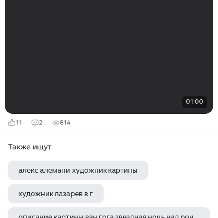
01:00
11
2
814
Также ищут
алекс алемани художник картины
художник лазарев в г
описание картины ван гога звездная ночь над роной