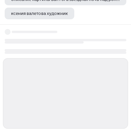
ксения валетова художник
белово художник работа