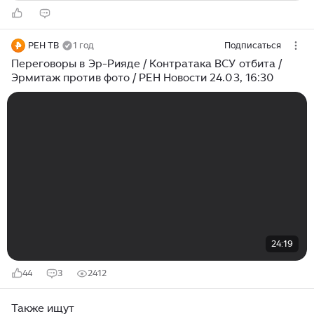
РЕН ТВ
1 год
Подписаться
Переговоры в Эр-Рияде / Контратака ВСУ отбита /
Эрмитаж против фото / РЕН Новости 24.03, 16:30
24:19
44
3
2412
Также ищут