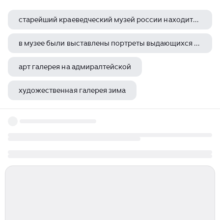
старейший краеведческий музей россии находится в городе находится
в музее были выставлены портреты выдающихся ученых прошедших достойный жизненный путь и являющих
арт галерея на адмиралтейской
художественная галерея зима
новое здание галереи пермь