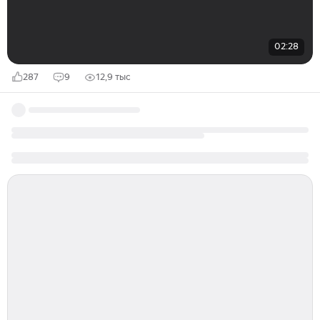
02:28
287
9
12,9 тыс