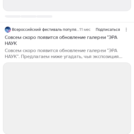
Всероссийский фестиваль популяризации науки «Вектор победы»
11 мес
Подписаться
Совсем скоро появится обновление галереи "ЭРА
НАУК
Совсем скоро появится обновление галереи "ЭРА
НАУК". Предлагаем ниже угадать, чья экспозиция
откроется первой! Не пропустите обновление и
обязательно захватите свой билет на выставку 🎟 📌
Инженерный...