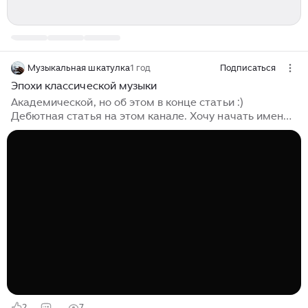
Музыкальная шкатулка
1 год
Подписаться
Эпохи классической музыки
Академической, но об этом в конце статьи :)
Дебютная статья на этом канале. Хочу начать именно
с неë, поскольку периодизация — один из основных
ориентиров в мире академической муызки. Итак,
если Вы хотите начать слушать классическую музыку,
но не знаете, с чего начать, то начните отсюда. Если
поймëте, как в ней ориентироваться, то совершите
уже большое дело. Я позже напишу более подробное
и полное руководство, с чего начать, а пока
ограничимся этим. Также планирую написать по
статье о каждой эпохе, будет интересно! Скажу кое-
что об этой статье...
2
7