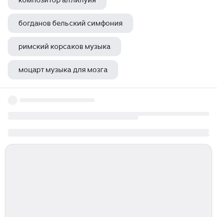
композитор аллилуйя
богданов бельский симфония
римский корсаков музыка
моцарт музыка для мозга
симфония номер 130 гайдн