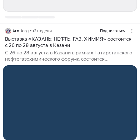
Armtorg.ru
3 недели
Подписаться
Выставка «КАЗАНЬ: НЕФТЬ, ГАЗ, ХИМИЯ» состоится
с 26 по 28 августа в Казани
С 26 по 28 августа в Казани в рамках Татарстанского
нефтегазохимического форума состоится
международная специализированная выставка
«КАЗАНЬ: НЕФТЬ, ГАЗ, ХИМИЯ». Выставка объединит
более 200 компаний-экспонентов из России, стран
БРИКС, ШОС, ЕАЭС и СНГ на площади свыше 10 000
кв. м. Мероприятие проводится при поддержке
Правительства Республики Татарстан, Министерства
промышленности и торговли Российской Федерации,
Российского союза промышленников и
предпринимателей, Министерства природных
ресурсов и экологии Российской Федерации, а также
более двадцати отраслевых союзов и ассоциаций...