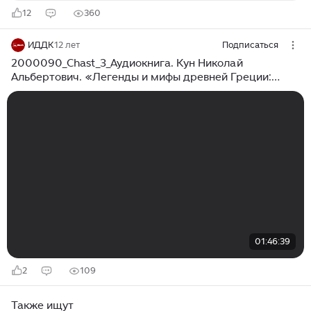
12
360
ИДДК
12 лет
Подписаться
2000090_Chast_3_Аудиокнига. Кун Николай
Альбертович. «Легенды и мифы древней Греции:
Троянский цикл»
01:46:39
2
109
Также ищут