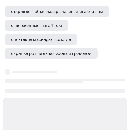
старик хоттабыч лазарь лагин книга отзывы
отверженные гюго 1 том
спектакль маскарад вологда
скрипка ротшильда чехова и грековой
какую тему чехов не затрагивает в рассказе смерть чиновника