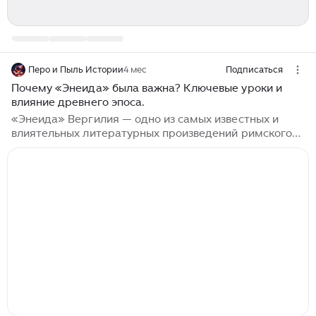
Перо и Пыль Истории
4 мес
Подписаться
Почему «Энеида» была важна? Ключевые уроки и
влияние древнего эпоса.
«Энеида» Вергилия — одно из самых известных и
влиятельных литературных произведений римского
мира. Какова была её цель, и какие ключевые уроки
она передаёт? «Энеида» — это длинная поэма
римского писателя Вергилия. Написанная между 29 и
19 годами до н.э., она была заказана римским
императором Августом и отражала идеологию эпохи
Августа. Во многом это римский ответ на «Одиссею»
Гомера. Подобно знаменитому древнегреческому
эпосу, действие «Энеиды» Вергилия разворачивается
сразу после Троянской войны...