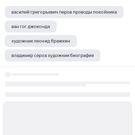
василий григорьевич перов проводы покойника
ван гог джоконда
художник леонид бражкин
владимир серов художник биография
художник плохих дмитрий владимирович