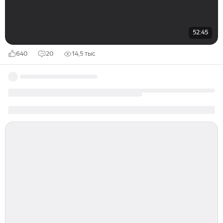
52:45
640
20
14,5 тыс