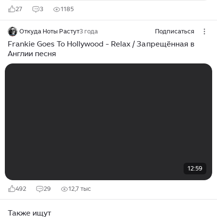
27
3
1185
Откуда Ноты Растут
3 года
Подписаться
Frankie Goes To Hollywood - Relax / Запрещённая в
Англии песня
12:59
492
29
12,7 тыс
Также ищут