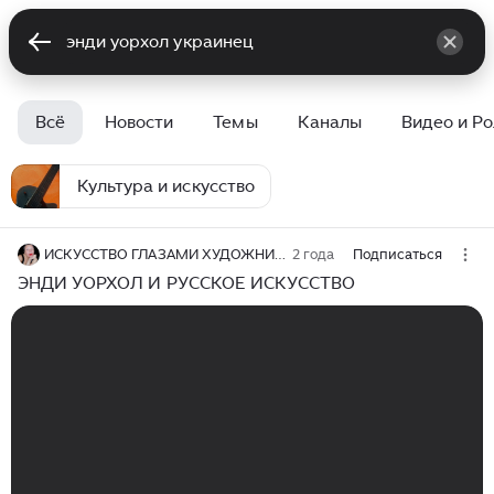
Всё
Новости
Темы
Каналы
Видео и Р
Культура и искусство
ИСКУССТВО ГЛАЗАМИ ХУДОЖНИКА
2 года
Подписаться
ЭНДИ УОРХОЛ И РУССКОЕ ИСКУССТВО