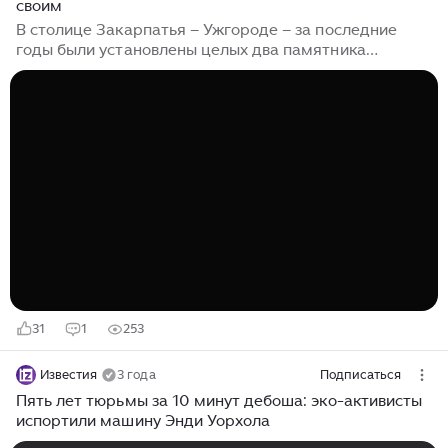
своим
В столице Закарпатья – Ужгороде – за последние
годы были установлены целых два памятника
американскому концептуалисту Энди Уорхолу:
фигура в полный рост, выполненная из сваренных
металлических прутьев (авторы - скульптор Михаил
Колодко и кузнец Василий Криванич) и бронзовая
мини-скульптура Колодко В Ужгороде Уорхола
считают своим, хотя художник никогда там не бывал,
не украинец, и даже не родом из Ужгорода… Родился
он 6 августа 1928 года в американском Питтсбурге, и
к Украине имеет отношение весьма...
31
1
253
Известия
3 года
Подписаться
Пять лет тюрьмы за 10 минут дебоша: эко-активисты
испортили машину Энди Уорхола