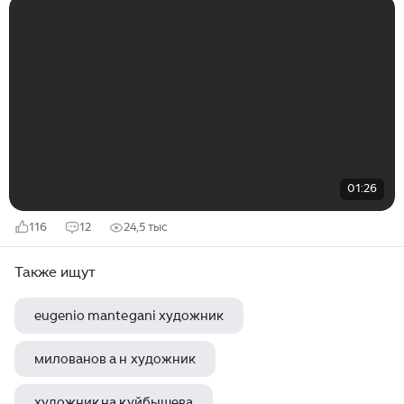
01:26
116
12
24,5 тыс
Также ищут
eugenio mantegani художник
милованов а н художник
художник на куйбышева