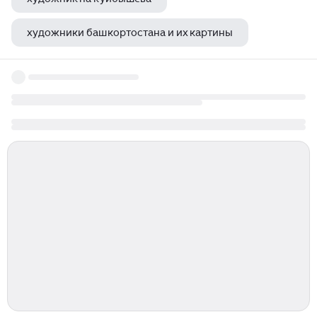
художники башкортостана и их картины
художник зверев в а