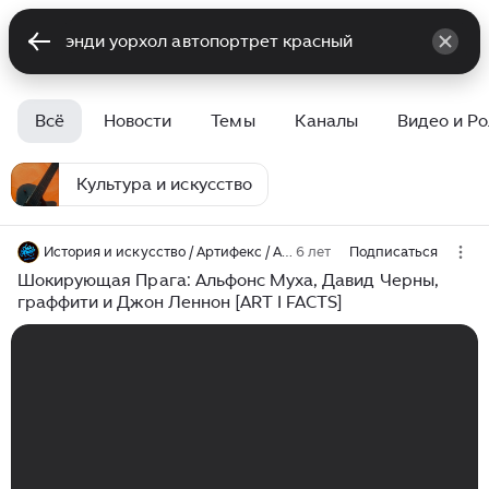
Всё
Новости
Темы
Каналы
Видео и Р
Культура и искусство
История и искусство / Артифекс / ARTIFEX.RU
6 лет
Подписаться
Шокирующая Прага: Альфонс Муха, Давид Черны,
граффити и Джон Леннон [ART I FACTS]