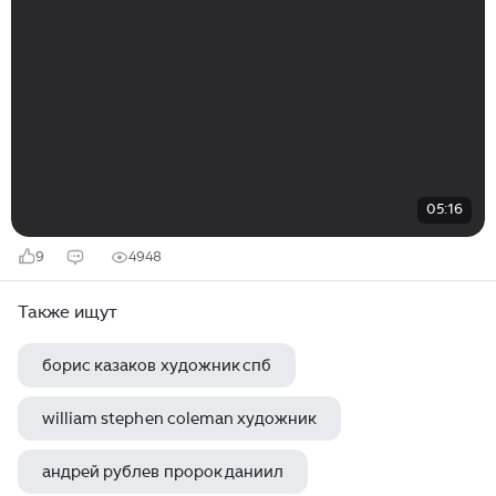
05:16
9
4948
Также ищут
борис казаков художник спб
william stephen coleman художник
андрей рублев пророк даниил