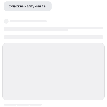
художник алтунин г и
богословский александр александрович художник