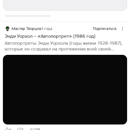
Мастер Творцов
3 года
Подписаться
Энди Уорхол – «Автопортрет» (1986 год)
Автопортреты Энди Уорхола (годы жизни 1928-1987),
которые он создавал на протяжении всей своей
карьеры, раскрывают для нас основную тему. Смело
можно утверждать, что самым успешным
произведением искусства Уорхола стал его
собственный образ, изобретённый и заново
переделанный на основе его творений. Просто
вдумайтесь в тот факт, что Уорхол начал свою
художественную карьеру занудным, застенчивым и
уже лысеющим дизайнером, а закончил её
суперзвездой, чья популярность могла запросто
сравниться с его...
4
1
139