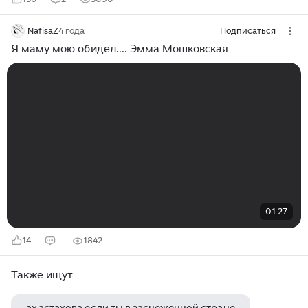
NafisaZ
4 года
Подписаться
Я маму мою обидел.... Эмма Мошковская
01:27
14
1842
Также ищут