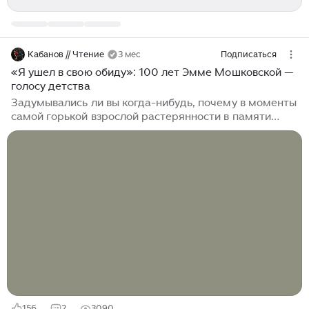
Кабанов // Чтение
3 мес
Подписаться
«Я ушел в свою обиду»: 100 лет Эмме Мошковской —
голосу детства
Задумывались ли вы когда-нибудь, почему в моменты
самой горькой взрослой растерянности в памяти
вдруг всплывают не строки великих классиков, а
простые, почти невесомые четверостишия,
услышанные когда-то в детской кроватке? Почему
именно сейчас, в апреле 2026 года, когда мир
перенасыщен новостями, мы с такой жадностью
ищем спасения в «солнечных стихах», написанных
более полувека назад? Что за тайный код
зашифровала в своих ритмах женщина, которая
должна была блистать на оперных подмостках, но
выбрала...
156
2
3090