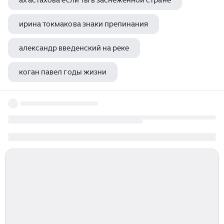
ах астахова если ты в заснеженной стране
ирина токмакова знаки препинания
александр введенский на реке
коган павел годы жизни
самарина лабиринт ирина все стихи