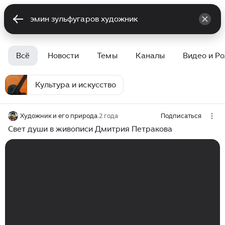
Всё
Новости
Темы
Каналы
Видео и Р
Культура и искусство
Художник и его природа.
2 года
Подписаться
Свет души в живописи Дмитрия Петракова