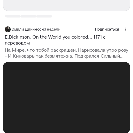
Эмили Дикинсон
3 недели
Подписаться
E.Dickinson. On the World you colored... 1171 с
переводом
На Мире, что тобой раскрашен, Нарисовала утро розу
- И Киноварь так безмятежна, Подкрался Сильный
Жар бесцельно