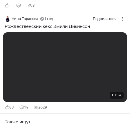
3
Нина Тарасова
1 год
Подписаться
Рождественский кекс Эмили Дикинсон
01:34
83
14
2629
Также ищут