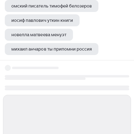
омский писатель тимофей белозеров
иосиф павлович уткин книги
новелла матвеева менуэт
михаил анчаров ты припомни россия
дмитрий сергеевич мережковский в лесу