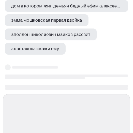
дом в котором жил демьян бедный ефим алексеевич придворов
эмма мошковская первая двойка
аполлон николаевич майков рассвет
ах астахова скажи ему
ветер на речке александрова зинаида