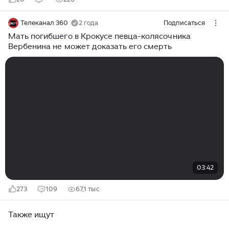
Телеканал 360
2 года
Подписаться
Мать погибшего в Крокусе певца-колясочника
Вербенина не может доказать его смерть
03:42
273
109
67,1 тыс
Также ищут