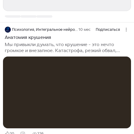
Психология, Интегральное нейропрограммирование Ковалева С.В.
10 мес
Подписаться
Анатомия крушения
Мы привыкли думать, что крушение - это нечто
громкое и внезапное. Катастрофа, резкий обвал,
драматический разрыв. Но самые страшные
крушения происходят в тишине. Шаг за шагом,
незаметно для окружающих, а порой и для самого
себя, человек сползает в ад серой, непрожитой
жизни. Это медленное угасание, потеря вкуса, цвета
и смысла. Когда еще молод телом, но уже стар
духом. Когда смотришь на бурлящую жизнь, как
больной через оконное стекло. Более ста лет назад
бельгийский поэт-символист Эмиль Верхарн с
пугающей точностью описал этот процесс...
20
226