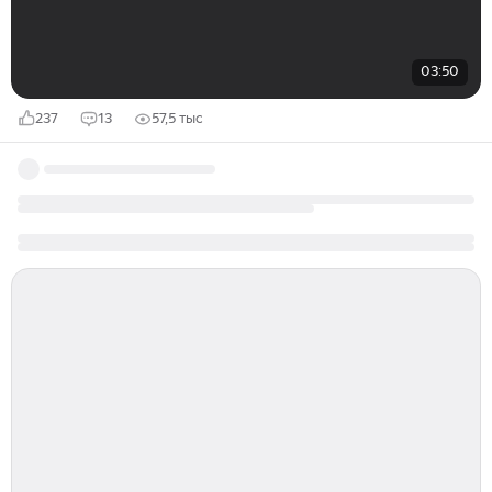
03:50
237
13
57,5 тыс