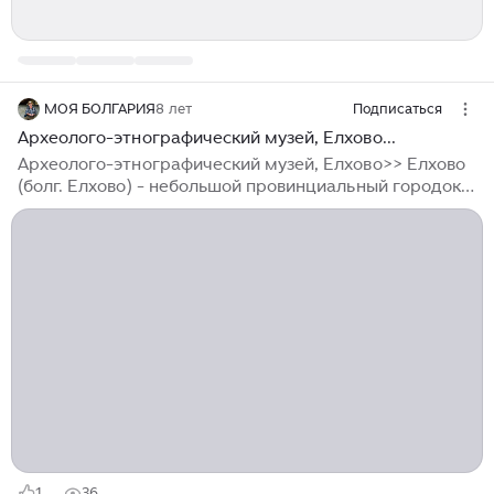
МОЯ БОЛГАРИЯ
8 лет
Подписаться
Археолого-этнографический музей, Елхово...
Археолого-этнографический музей, Елхово>> Елхово
(болг. Елхово) - небольшой провинциальный городок
(11 тыщ. жителей) в Ямбольской области, привлек
наше внимание музеем, входящим в программу "100
национални туристически обекта", и богатым
природой краем с национальными парками и
фракийскими святилищами, туда мы и отправились,
благо - недалеко (около 150 км)... городок оказался
уютным, приветливым, даже со свое пешеходной
улочкой, на которой как раз гуляло куча народа -
былое вербное воскресенье, заглянули в интересную
и необычную по архитектуре церковь „Св...
1
36