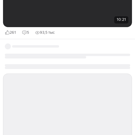
10:21
261
5
93,5 тыс