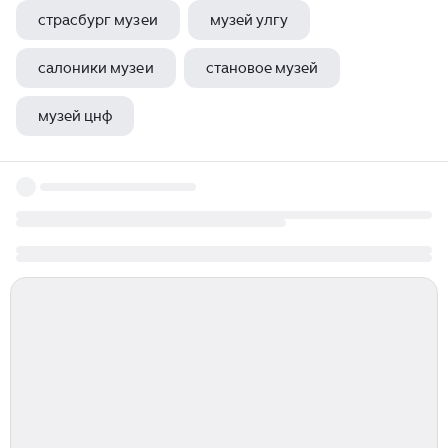
страсбург музеи
музей улгу
салоники музеи
становое музей
музей цнф