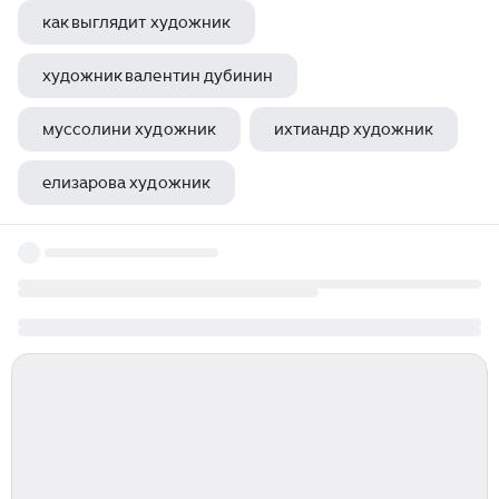
как выглядит художник
художник валентин дубинин
муссолини художник
ихтиандр художник
елизарова художник