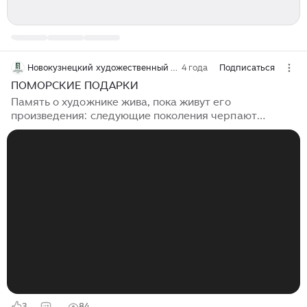
Новокузнецкий художественный музей
4 года
Подписаться
ПОМОРСКИЕ ПОДАРКИ
Память о художнике жива, пока живут его
произведения: следующие поколения черпают
вдохновение в его работах; кураторы и
искусствоведы ищут новые точки зрения на
творчество; произведения хранятся в музеях и
участвуют в выставках; творческое наследие вступает
в диалог с современностью. …Однажды в
Новокузнецкий художественный музей пришли две
огромные коробки из Архангельска. Волнительная
распаковка - и сотрудники музея увидели
деревянную скульптуру «По реке» и масштабное
полотно «Горная Шория». Это...
3
84