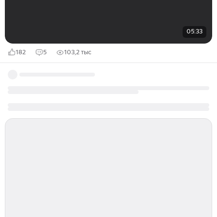
05:33
182
5
103,2 тыс