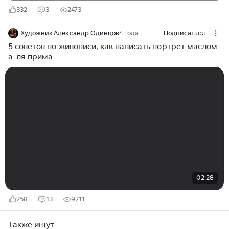
332
3
2473
Художник Александр Одинцов
4 года
Подписаться
5 советов по живописи, как написать портрет маслом
а-ля прима
02:28
258
13
9211
Также ищут