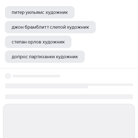
питер уильямс художник
джон брамблитт слепой художник
степан орлов художник
допрос партизанки художник
пироги картины художников