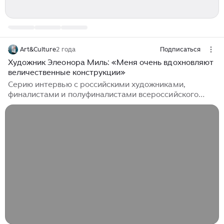
Art&Culture
2 года
Подписаться
Художник Элеонора Миль: «Меня очень вдохновляют
величественные конструкции»
Серию интервью с российскими художниками,
финалистами и полуфиналистами всероссийского
фестиваля «Время, вперед!», чьи работы были
представлены в рамках групповой выставки
«Искусство труда» в Западном крыле Новой
Третьяковки в разные годы работы Фестиваля мы
продолжаем с Элеонорой Миль. Элеонора,
расскажите немного о себе. Я художник-график,
работаю в реалистичном направлении. С 2009 года
моя профессиональная деятельность сосредоточена
в сфере графического дизайна и иллюстрации.
Городской пейзаж и архитектурная иллюстрация -
два моих любимых направления...