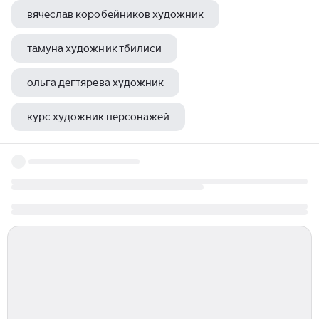
вячеслав коробейников художник
тамуна художник тбилиси
ольга дегтярева художник
курс художник персонажей
художник лаптев а м