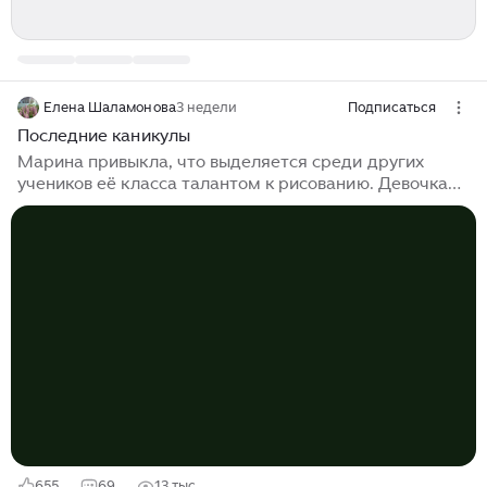
Елена Шаламонова
3 недели
Подписаться
Последние каникулы
Марина привыкла, что выделяется среди других
учеников её класса талантом к рисованию. Девочка
оформляла стенгазеты, рисовала для учителей
открытки к праздникам, и даже сочиняла стихи. Как
мать ни уговаривала её готовиться поступать в
педагогический институт, Марина собирала папку
своих лучших рисунков и твердила: - Педагогов
много, а художников раз, два и обчёлся… Нет, мне
нравится писать картины, и я стану настоящей
художницей, мама. Она даже брала уроки живописи у
руководителя изостудии при доме культуры, и
занималась особенно серьёзно последние два года
перед поступлением в училище...
655
69
13 тыс