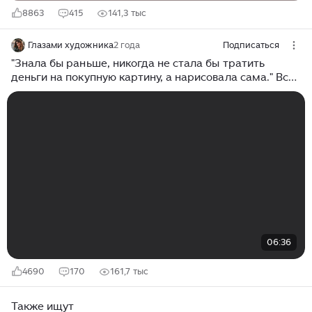
8863
415
141,3 тыс
Глазами художника
2 года
Подписаться
"Знала бы раньше, никогда не стала бы тратить
деньги на покупную картину, а нарисовала сама." Вся
фишка в целлофановом мешочке
06:36
4690
170
161,7 тыс
Также ищут