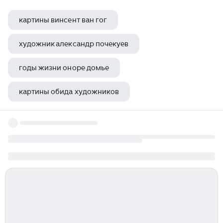
картины винсент ван гог
художник александр почекуев
годы жизни оноре домье
картины обида художников
шишкин илья художник