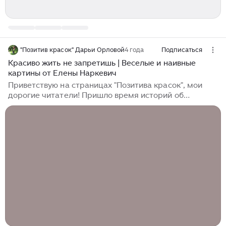
"Позитив красок" Дарьи Орловой
4 года
Подписаться
Красиво жить не запретишь | Веселые и наивные
картины от Елены Наркевич
Приветствую на страницах "Позитива красок", мои
дорогие читатели! Пришло время историй об
интересных художниках, которые своими картинами
не только способны подарить этому миру красоту, но
и добавить в него чуточку доброты и радости.
Сегодня я расскажу вам про Елену Наркевич, о
которой узнала практически в канун наступающего
года, подготавливая праздничную подборку. Тогда
многим из вас приглянулась ее картина с нарезанием
салатика "Оливье", а я сказала, что продолжение
непременно последует в новом...