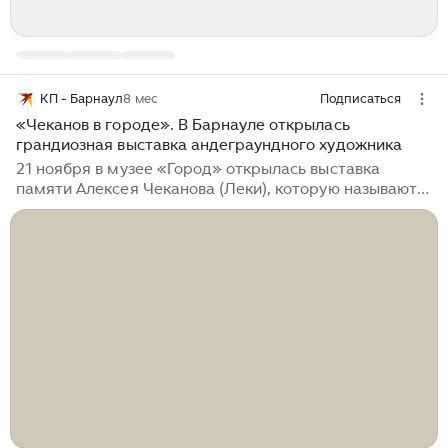
КП - Барнаул
8 мес
Подписаться
«Чеканов в городе». В Барнауле открылась
грандиозная выставка андеграундного художника
21 ноября в музее «Город» открылась выставка
памяти Алексея Чеканова (Леки), которую называют
грандиозной и ошеломительной. В двух залах музея
представлены аж 992 картины! Такое количество
работ одного художника на одной выставке – дело
невиданное не только в Сибири. Браво
организаторам, которым удалось не только собрать
почти тысячу работ из 23 коллекций, но и подать их
эффектно. Идея выставки «Чеканов в городе»
принадлежит сестре художника Елене Хайтман, она
же финансировала проект. Автор восхитительной
экспозиции, главный двигатель проекта – Виталий
Коньшин...