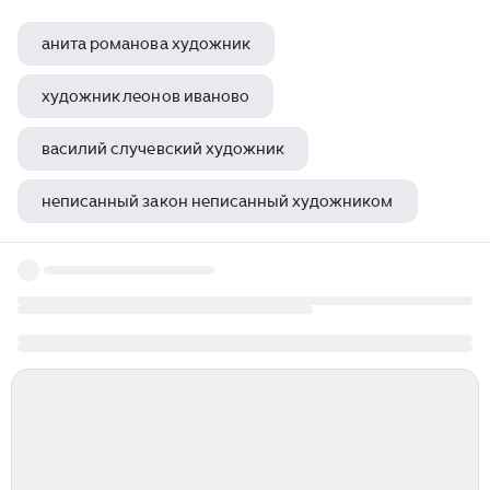
анита романова художник
художник леонов иваново
василий случевский художник
неписанный закон неписанный художником
юрий коротков художник