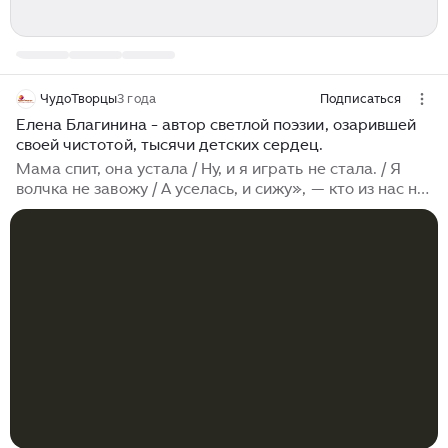
ЧудоТворцы
3 года
Подписаться
Елена Благинина - автор светлой поэзии, озарившей
своей чистотой, тысячи детских сердец.
Мама спит, она устала / Ну, и я играть не стала. / Я
волчка не завожу / А уселась, и сижу», — кто из нас не
помнит эти трогательные строчки, родом из детства?
Их автор — поэтесса Елена Александровна
Благинина. Всю жизнь она писала стихи для детей,
которые с удовольствием читали и взрослые. Многие
тексты этой замечательной поэтессы, прочтя
однажды, запоминаешь надолго. Они кажутся очень
простыми, но глубоко трогают сердце и душу. Об
этом свойстве творчества Елены Благининой
однажды замечательно высказался её коллега и друг,
писатель Вениамин Каверин...