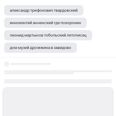
александр трифонович твардовский
иннокентий анненский где похоронен
леонид мартынов тобольский летописец
дом музей дрожжина в завидово
день за днем спектакль