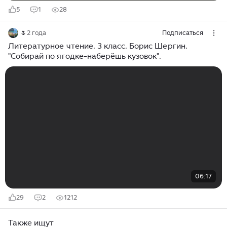
5
1
28
🌷
2 года
Подписаться
Литературное чтение. 3 класс. Борис Шергин.
"Собирай по ягодке-наберёшь кузовок".
06:17
29
2
1212
Также ищут