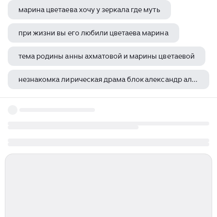
марина цветаева хочу у зеркала где муть
при жизни вы его любили цветаева марина
тема родины анны ахматовой и марины цветаевой
незнакомка лирическая драма блок александр александрович
сколько детей у сергея михалкова и натальи кончаловской