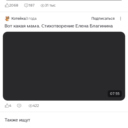
2068
187
31 тыс
Котейка
3 года
Подписаться
Вот какая мама. Стихотворение Елена Благинина
07:55
4
422
Также ищут