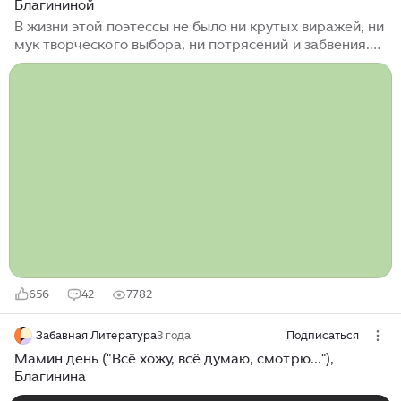
Благининой
В жизни этой поэтессы не было ни крутых виражей, ни
мук творческого выбора, ни потрясений и забвения.
Кажется, что жизнь сама подала Елене Благининой
все готовенькое на блюдечке. И с детства она умела
стихи сочинять, и в литературном институте училась
у самого Валерия Брюсова, и печатали её все время.
Но разве может быть такая гладкая судьба у поэта в
России? Всю жизнь Елена Благинина писала стихи для
детей. Но что это были за чудесные стихи? Просто?
Да. Но сколько здесь материнской мудрости! Каждый
родитель мечтает вырастить такого ребенка,
который любит и уважает родителей...
656
42
7782
Забавная Литература
3 года
Подписаться
Мамин день ("Всё хожу, всё думаю, смотрю..."),
Благинина