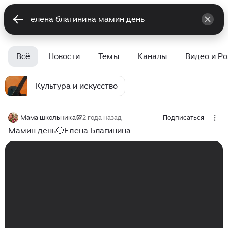
Всё
Новости
Темы
Каналы
Видео и Р
Культура и искусство
Мама школьника💯
2 года назад
Подписаться
Мамин день🔴Елена Благинина