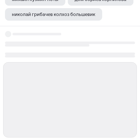
николай грибачев колхоз большевик