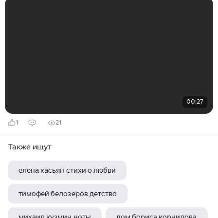
00:27
1
21
Также ищут
елена касьян стихи о любви
тимофей белозеров детство
михаил кузмин ноты
дом бориса корнилова