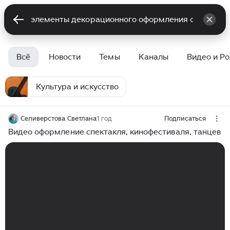
Всё
Новости
Темы
Каналы
Видео и Р
Культура и искусство
Селиверстова Светлана
1 год
Подписаться
Видео оформление спектакля, кинофестиваля, танцев