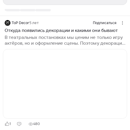
ToP Decor
5 лет
Подписаться
Откуда появились декорации и какими они бывают
В театральных постановках мы ценим не только игру
актёров, но и оформление сцены. Поэтому декорации
являются важной частью любого спектакля.
Декорации, как правило, представляют собой
пейзажи, виды улиц, площадей, помещений изнутри...
1
480