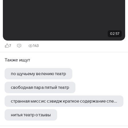
02:57
7
143
Также ищут
по щучьему велению театр
свободная пара пятый театр
странная миссис сэвидж краткое содержание спектакля
нитья театр отзывы