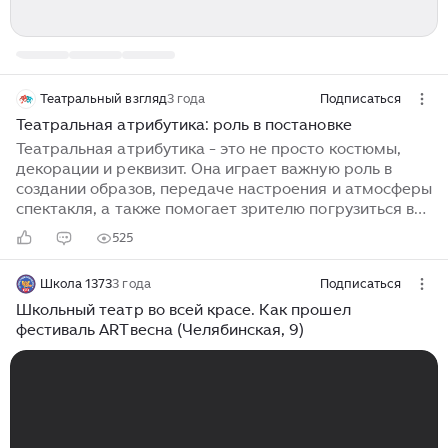
Театральный взгляд
3 года
Подписаться
Театральная атрибутика: роль в постановке
Театральная атрибутика - это не просто костюмы,
декорации и реквизит. Она играет важную роль в
создании образов, передаче настроения и атмосферы
спектакля, а также помогает зрителю погрузиться в
историю и проникнуться ее смыслом. Одним из самых
525
важных элементов театральной атрибутики является
костюм. Он должен быть не просто красивым и
Школа 1373
3 года
Подписаться
аккуратным, но и соответствовать времени, месту и
характерам персонажей. Костюмы помогают зрителю
Школьный театр во всей красе. Как прошел
понять, кто есть кто на сцене и какой характер у
фестиваль ARTвесна (Челябинская, 9)
каждого персонажа. Они могут помочь создать
иллюзию времени, своим обликом перенести зрителя
в другую эпоху. Декорации - еще один важный
элемент театральной атрибутики...