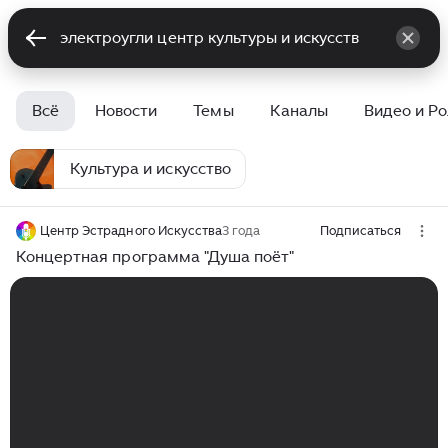
Всё
Новости
Темы
Каналы
Видео и Р
Культура и искусство
Центр Эстрадного Искусства
3 года
Подписаться
Концертная программа "Душа поёт"