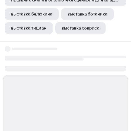
праздник книги в библиотеке сценарий для младших школьников
выставка белюкина
выставка ботаника
выставка тициан
выставка совриск