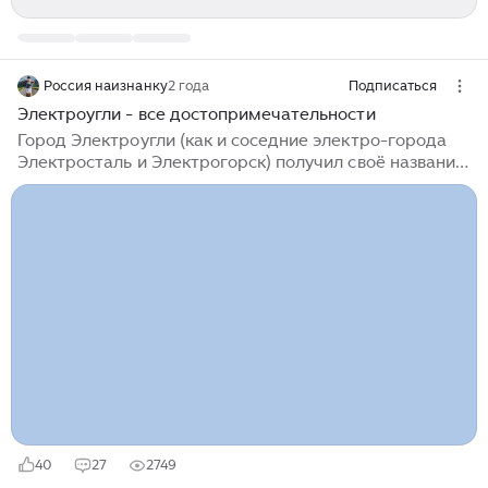
Россия наизнанку
2 года
Подписаться
Электроугли - все достопримечательности
Город Электроугли (как и соседние электро-города
Электросталь и Электрогорск) получил своё название
благодаря одноимённому заводу, основанному в 1899
году. В 1934 году при заводе был образован рабочий
посёлок, который в 1956 году получил статус города.
Ввиду специфики своего образования, рядом с
железнодорожной станцией располагается большая
промышленная зона, на которой находится завод
"Электроугли". Для того, чтобы попасть
непосредственно в сам город и посмотреть его
основные достопримечательности, необходимо
пешком пройти около 2 км...
40
27
2749