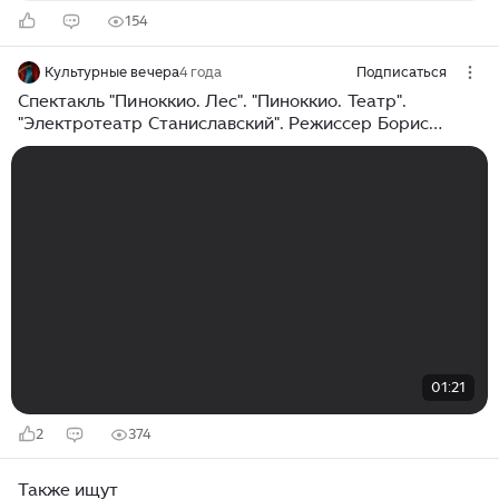
154
Культурные вечера
4 года
Подписаться
Спектакль "Пиноккио. Лес". "Пиноккио. Театр".
"Электротеатр Станиславский". Режиссер Борис
Юхананов.
01:21
2
374
Также ищут