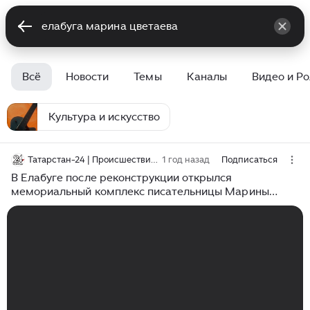
Всё
Новости
Темы
Каналы
Видео и Р
Культура и искусство
Татарстан-24 | Происшествия Казани и Татарстана
1 год назад
Подписаться
В Елабуге после реконструкции открылся
мемориальный комплекс писательницы Марины
Цветаевой. Этот город известен как судьбоносное
место для многих поэтов Серебряного века, чем и
привлекает туристов.