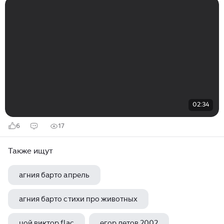
02:34
6
17
Также ищут
агния барто апрель
агния барто стихи про животных
цой виктор flac
егор летов 2002