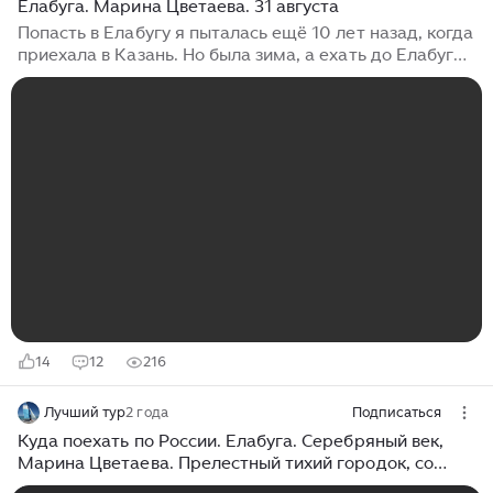
Елабуга. Марина Цветаева. 31 августа
Попасть в Елабугу я пыталась ещё 10 лет назад, когда
приехала в Казань. Но была зима, а ехать до Елабуги
почти 3 часа. Так что мое желание побывать в городе,
где прошли последние месяцы жизни Марины
Цветаевой, моего любимого с юности поэта,
осуществилось только этим летом. Это был трудный
день. Я как будто прожила этот отрезок с Мариной
Ивановной. Цветаева приехала в Елабугу (город в
Татарстане) с сыном в эвакуацию в 1941 году. Работы
не было. Ни для колхоза, ни для детского сада она не
была создана...
14
12
216
Лучший тур
2 года
Подписаться
Куда поехать по России. Елабуга. Серебряный век,
Марина Цветаева. Прелестный тихий городок, со
своими традициями и знаменитостями.