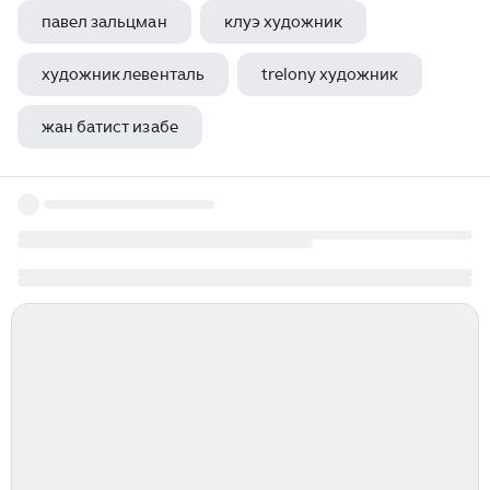
павел зальцман
клуэ художник
художник левенталь
trelony художник
жан батист изабе