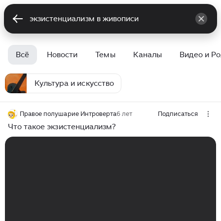
Всё
Новости
Темы
Каналы
Видео и Р
Культура и искусство
Правое полушарие Интроверта
6 лет
Подписаться
Что такое экзистенциализм?