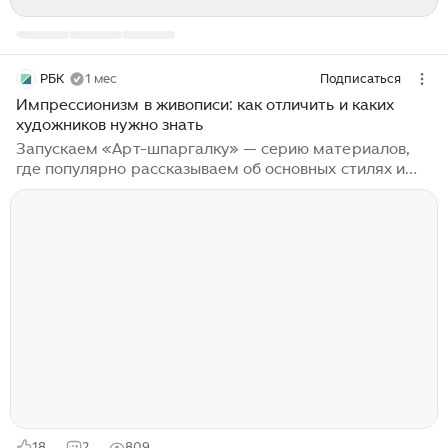
РБК
1 мес
Подписаться
Импрессионизм в живописи: как отличить и каких
художников нужно знать
Запускаем «Арт-шпаргалку» — серию материалов,
где популярно рассказываем об основных стилях и
течениях в искусстве. В первом из них учимся
отличать импрессионистов от классиков,
постимпрессионистов и экспрессионистов
Подписывайтесь на телеграм-канал «РБК Стиль»
Эксперты в материале: Нравится РБК? Главные
новости дня, эксклюзивы и аналитика ждут вас: на
радио в подписке в Max в Telegram в приложениях
для Android или iOS Ухватить момент в современном
мире достаточно просто благодаря фотографии...
18
2
809