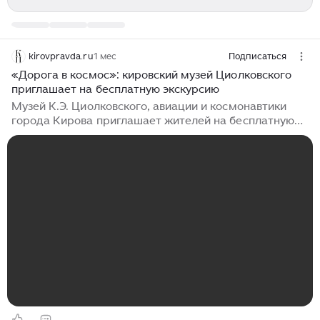
kirovpravda.ru
1 мес
Подписаться
«Дорога в космос»: кировский музей Циолковского
приглашает на бесплатную экскурсию
Музей К.Э. Циолковского, авиации и космонавтики
города Кирова приглашает жителей на бесплатную
экскурсию «Дорога в космос» (12+), которая
состоится 12 и 19 июля. В Минкульте Кировской
области отметили, что мероприятие организовано в
рамках программы комплексного развития
молодежной политики региона «Вятка — территория
возможностей» при поддержке нацпроекта
«Молодежь и дети»...