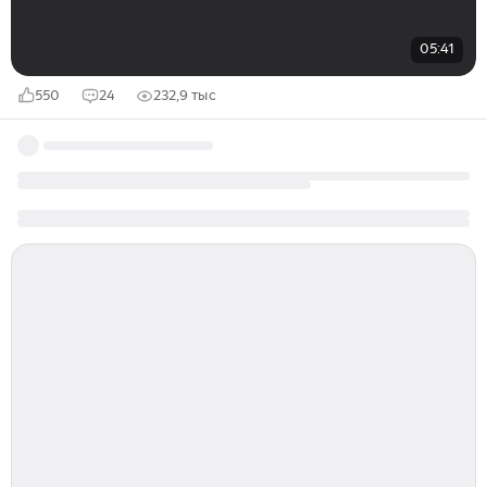
05:41
550
24
232,9 тыс