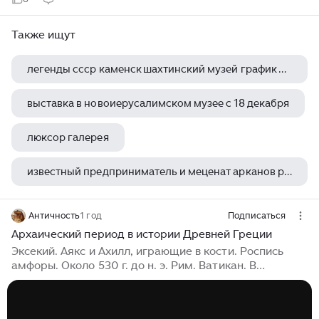
Также ищут
легенды ссср каменск шахтинский музей график работы
выставка в новоиерусалимском музее с 18 декабря
люксор галерея
известный предприниматель и меценат арканов решил основать музей для пропаганды
чужой галерея
Античность
1 год
Подписаться
Архаический период в истории Древней Греции
Эксекий. Аякс и Ахилл, играющие в кости. Роспись
амфоры. Около 530 г. до н. э. Рим. Ватикан. В
архаический период истории Древней Греции
происходят значительные изменения в
экономической и культурной сферах. Появляются