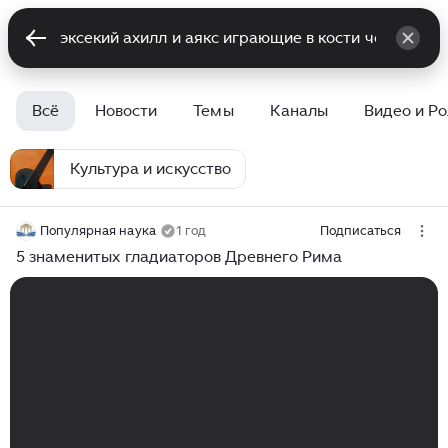
Всё
Новости
Темы
Каналы
Видео и Р
Культура и искусство
Популярная наука
1 год
Подписаться
5 знаменитых гладиаторов Древнего Рима