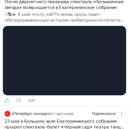
После двухлетнего перерыва спектакль «Безымянная
звезда» возвращается в Екатерининское собрание
! 🎭💫 8 мая театр «АРТ» вновь представит
обескураживающую историю любви дамы полусвета и
учителя астрономии, написанную румынским
писателем Михаилом Себастьяном. В этом
удивительном и трогательном путешествии длиной в
три действия возникает таинство встречи зрителей и
героев «Безымянной звезды»: темпераментных,
сентиментальных, настырных и нежных жителей
маленького мира, готовых приоткрыть завесу своих
больших и маленьких тайн для вас — зрителей
«Петербург-концерта». Режиссер-постановщик —
заслуженный артист России Александр Исаков...
6
«Петербург-концерт»
3 года назад
Подписаться
23 мая в Большом зале Екатерининского собрания
прошел спектакль-балет «Черный сад» театра танца