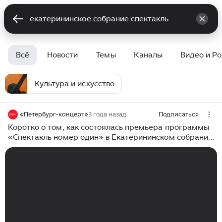
Всё
Новости
Темы
Каналы
Видео и Р
Культура и искусство
«Петербург-концерт»
3 года назад
Подписаться
Коротко о том, как состоялась премьера программы
«Спектакль номер один» в Екатерининском собрании
— Театр танца «Каннон данс» ✨ #ПетербургКонцерт
#ДомКончневлй #ЕкатерининскоеСобрание