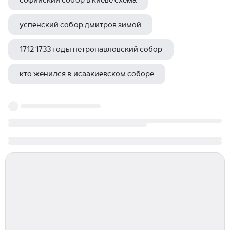
софийский собор в киеве схема
успенский собор дмитров зимой
1712 1733 годы петропавловский собор
кто женился в исаакиевском соборе
книга про лувр музей