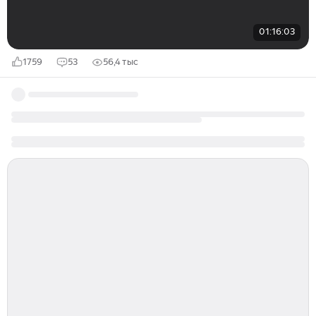
01:16:03
1759
53
56,4 тыс