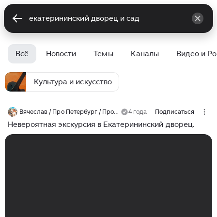
Всё
Новости
Темы
Каналы
Видео и Р
Культура и искусство
Вячеслав / Про Петербург / Прогулки
4 года
Подписаться
Невероятная экскурсия в Екатерининский дворец.