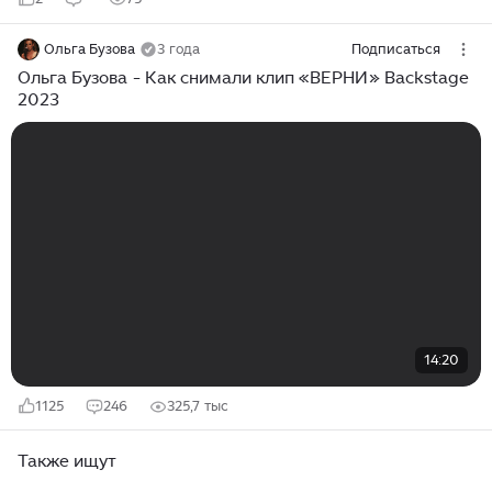
Ольга Бузова
3 года
Подписаться
Ольга Бузова - Как снимали клип «ВЕРНИ» Backstage
2023
14:20
1125
246
325,7 тыс
Также ищут