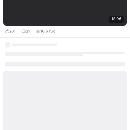
18:06
201
21
10,6 тыс