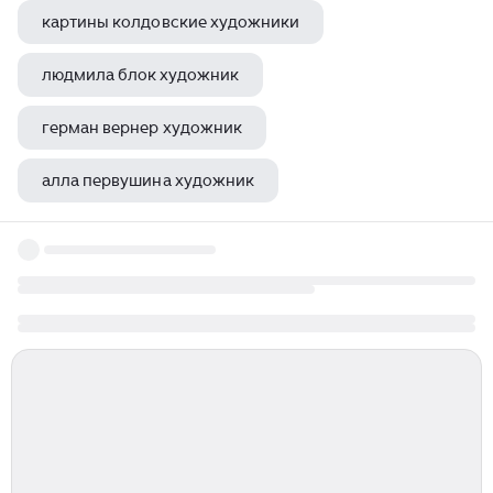
картины колдовские художники
людмила блок художник
герман вернер художник
алла первушина художник
марина копылова художник