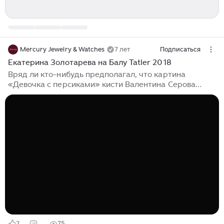
Mercury Jewelry & Watches
7 лет
Подписаться
Екатерина Золотарева на Балу Tatler 2018
Вряд ли кто-нибудь предполагал, что картина
«Девочка с персиками» кисти Валентина Серова
сможет когда-нибудь ожить. Но на Балу Tatler 2018 с
легкой руки прапраправнучки художника Екатерины
Золотаревой чудо произошло...
2
75